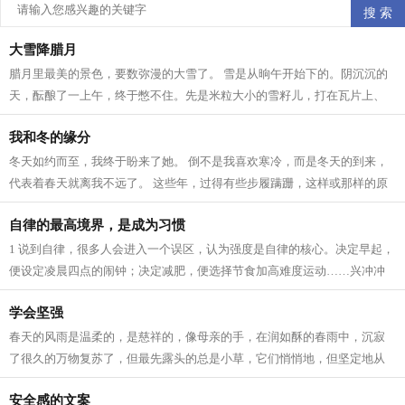
大雪降腊月
腊月里最美的景色，要数弥漫的大雪了。 雪是从晌午开始下的。阴沉沉的
天，酝酿了一上午，终于憋不住。先是米粒大小的雪籽儿，打在瓦片上、
枯枝上，沙沙作响。接着，雪籽中夹带...
我和冬的缘分
冬天如约而至，我终于盼来了她。 倒不是我喜欢寒冷，而是冬天的到来，
代表着春天就离我不远了。 这些年，过得有些步履蹒跚，这样或那样的原
因。所以我一直在期待着 人生 跟季节...
自律的最高境界，是成为习惯
1 说到自律，很多人会进入一个误区，认为强度是自律的核心。决定早起，
便设定凌晨四点的闹钟；决定减肥，便选择节食加高难度运动……兴冲冲
立目标，却因为强度太大，内心已有...
学会坚强
春天的风雨是温柔的，是慈祥的，像母亲的手，在润如酥的春雨中，沉寂
了很久的万物复苏了，但最先露头的总是小草，它们悄悄地，但坚定地从
土里钻出来，为山野铺上一层绿色，充...
安全感的文案