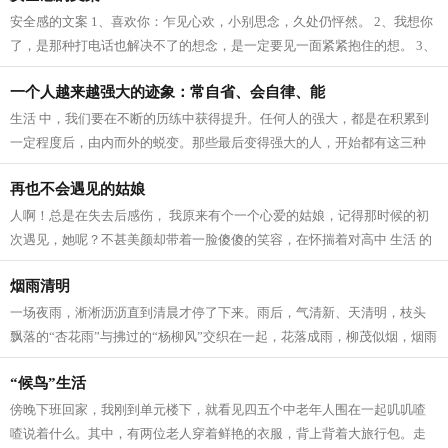
安全感的文案 1、喜欢你：乍见心欢，小别思念，久处仍怦然。 2、我想你
了，是那种打电话也解决不了的想念，是一定要见一面紧紧抱住的想。 3、
我爱这个世界上的三件事：太阳，月...
一个人越来越强大的迹象：常自省、会自律、能
生活 中，我们要在不断的历练中获得提升。任何人的强大，都是在积累到
一定程度后，由内而外的蜕变。那些最后变得强大的人，开始都有这三种
迹象。 常自省 人生 路上，每个人的境...
再也不会遇见的姑娘
人啊！总是在失去后感伤， 我原来有个一个心爱的姑娘，记得那时候的初
次遇见，她呢？不甚美颜却带着一脸傻傻的笑容，在怀揣着对高中 生活 的
向往，在人群中拥挤寻找着我的老师...
烟雨清明
一场夜雨，淅淅沥沥直到清晨才停了下来。雨后，气清新、天清明，枝头
飘落的“杏花雨”与拂过的“杨柳风”交织在一起，花落成雨，柳茂似烟，烟雨
清明寄深情。 清明，逐雨而来。...
“候鸟”生活
傍晚下班回家，我刚到单元楼下，就看见四五个中老年人围在一起叽叽喳
喳说着什么。其中，有两位老人穿着鲜艳的衣服，背上背着大旅行包。走