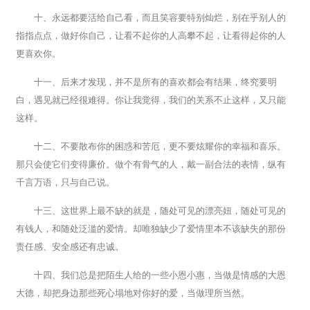
十、永远都要活给自己看，而且笑容要特别灿烂，别在乎别人的
指指点点，做好你自己，让看不起你的人高攀不起，让看得起你的人
更喜欢你。
十一、后来才发现，并不是所有的喜欢都会有结果，终究要明
白，遇见就已经很难得。你让我觉得，我们的关系不止这样，又只能
这样。
十二、不要散布你的困惑和苦厄，更不要炫耀你的幸福和喜乐。
那只会使它们变得廉价。做个有骨气的人，戴一副合法的表情，纵有
千言万语，只与自己说。
十三、这世界上最不缺的就是，随处可见的漂亮妞，随处可见的
有钱人，和随处泛滥的爱情。却唯独缺少了爱情里本不该缺失的那份
责任感、安全感还有忠诚。
十四、我们总是把陌生人给的一些小恩小惠，当做是情感的大恩
大德，却把身边那些死心塌地对你好的爱，当做理所当然。