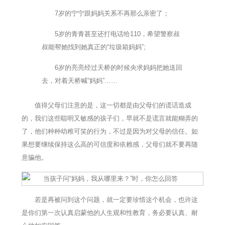
7岁的宁宁跟妈妈关系不再那么亲密了；
5岁的青青甚至还打电话给110，希望警察叔
叔能帮她找到她真正的“垃圾箱妈妈”;
6岁的亮亮经过天桥的时候央求妈妈把她送回
去，对着天桥喊“妈妈”……
值得父母们注意的是，这一切都是由父母们的谎话造成
的，我们这些聪明又敏感的孩子们，早就不是谎言就能糊弄的
了，他们种种幼稚可笑的行为，不过是因为对父母的信任。如
果想要继续保持这么高的可信度和依赖感，父母们就不要再随
意骗他。
若是再被问到这个问题，就一定要珍惜这个机会，也许这
是你们第一次认真启蒙他的人生观和性教育，务必要认真、耐