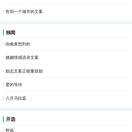
·
告别一个城市的文案
独闻
·
由偷麦想到的
·
婚姻情感语录文案
·
励志文案正能量鼓励
·
爱的等待
·
八月乌拉盖
开选
·
野风