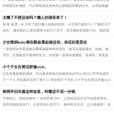
纤维素及矿物质，可以帮助排走身体内之废物及积聚的水分，从而收瘦腿
之效。 2、芝麻 芝麻它的亚麻仁油酸可以...
太懒了不想运动吗？懒人的福音来了！
深 夜 减 肥 - ▼ 又到了我们懒人锻炼的时间，今天我们来练习一下腿的几个
动作。 腿有我们人体负重很大的几个关节，而且脚底有很多穴位，因此我
们要多锻炼我们的脚，促进血液循...
少女辣妈baby都在勤奋晨起做运动，你还好意思在
一直觉得女明星是娱乐圈里最最神奇的存在，每天赶场跑通告、拍戏、做
节目，过着极其不规律的生活，却还能一直保持瘦瘦哒、美美哒，简直是
羡慕死我们这些凡人啦~老天爷爷太不公...
小个子女生简洁舒服style。
点击享瘦就瘦好身材，关注最具影响力的瘦身知识平台 你口口声声说放不
下一个人 等你真的见到了那个人 你却放不下手机 小个子女生简洁舒服style
模特身高159CM 165cm半熟女生的轻熟小性...
将两件旧衣服这样改造，时髦还不花一分钱
不用担心，搭姐来教你！ 这些穿搭TIPS， 让你轻松应对天气和温差变化，
这些旧物改造技巧， 让你变得心灵手巧， 换种生活方式，让心情放晴！ 还
等什么，快点学起来吧！ 针织衫 风...