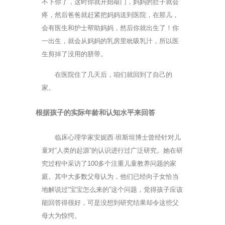
不下你了，这时你就开始敲门，妈妈的肚子就会
疼，然后爸爸就赶紧把妈妈送到医院，在那儿，
会有医生和护士帮助妈妈，然后你就出生了！你
一出生，就会从妈妈的乳房里吮吸乳汁，所以医
生剪掉了没用的脐带。
在医院住了几天后，咱们就回到了自己的
家。
根据孩子的实际年龄和认知水平来回答
临床心理学家安妮西·班斯坦博士曾经针对儿
童对“人类的起源”的认识进行过广泛研究。她在研
究过程中采访了100多个注重儿童教养问题的家
庭。其中大多数父母认为，他们已经向子女恰当
地解说过“宝宝怎么来的”这个问题，觉得孩子应该
能回答得很好，可是没想到研究结果却令这些父
母大为惊愕。