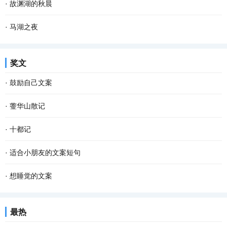
·
故渊湖的秋晨
·
马湖之夜
奖文
·
鼓励自己文案
·
蓥华山散记
·
十都记
·
适合小朋友的文案短句
·
想睡觉的文案
最热