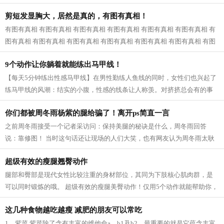
近一看，原来是婆婆和公公，我已经快...
剪短发显胸大，居然是真的，有图有真相！
有图有真相 有图有真相 有图有真相 有图有真相 有图有真相 有图有真相 有
图有真相 有图有真相 有图有真相 有图有真相 有图有真相 有图有真相 有图
有真相...
9个动作让你躺着就能练出马甲线！
【每天5分钟练出性感马甲线】在男性勤练人鱼线的同时，女性们也兴起了
练马甲线的风潮：结实的小腹，性感的线条让人称羡。对挤挤总会有的事
业线，拥有马甲线的女性呈现的体态更...
你们都被周冬雨杨紫的腿给骗了！离开ps简直一言
之前周冬雨接受一个记者采访问：保持美腿的秘诀是什么，周冬雨回答
说：靠修图！ 当时这句话还让现场的人们大笑，也有网友认为周冬雨太耿
直，然而，看了一些没有后期修的图片之...
超级有效的瘦腿翘臀动作
腿部和臀部是现代女性比较注重的身材部位，其同为下肢核心肌肉群，是
可以同时锻炼的哦。 超级有效的瘦腿美臀动作！仅用5个动作就能帮助你，
瘦出性感美腿，同时还塑造紧致翘臀...
这几种食物越吃越瘦 减肥的朋友可以常吃
1、紫菜 紫菜除了含有丰富的维他命a、b1及b2，最重要的就是它蕴含丰富