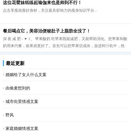
这位花臂妹纸练起瑜伽来也是帅到不行！
点击享瘦就瘦好身材，关注最具影响力的瘦身知识平台...
餐后喝点它，美容治便秘肚子上脂肪全没了！
深 夜 减 肥 - ▼ 1、 苹果酸奶 吃苹果既能减肥，又能帮助消化。把苹果和酸
奶用来代餐，效果就更好了。首先可以把苹果切成块，放进榨汁机中，然
后再把榨好的苹果汁与酸奶拌在一起...
最近更新
·
婚姻给了女人什么文案
·
由偷麦想到的
·
城市街景情感文案
·
野风
·
家庭婚姻情感文案