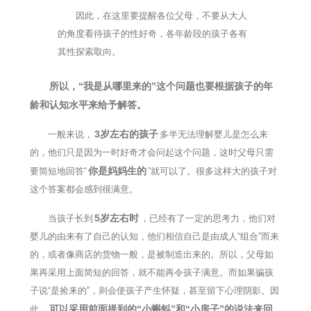
因此，在这里要提醒各位父母，不要从大人
的角度看待孩子的性好奇，各年龄段的孩子各有
其性探索取向。
所以，“我是从哪里来的”这个问题也要根据孩子的年
龄和认知水平来给予解答。
3岁左右的孩子
一般来说，
多半无法理解婴儿是怎么来
的，他们只是因为一时好奇才会问起这个问题，这时父母只需
你是妈妈生的
要简短地回答“
”就可以了。很多这样大的孩子对
这个答案都会感到很满意。
5岁左右时
当孩子长到
，已经有了一定的思考力，他们对
婴儿的由来有了自己的认知，他们相信自己是由成人“组合”而来
的，或者像商店的货物一般，是被制造出来的。所以，父母如
果再采用上面简短的回答，就不能再令孩子满意。而如果骗孩
子说“是捡来的”，则会使孩子产生怀疑，甚至留下心理阴影。因
可以采用前面提到的“小蝌蚪”和“小房子”的说法来回
此，